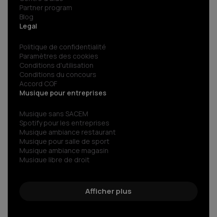
Partner program
Blog
Legal
Politique de confidentialité
Paramètres des cookies
Conditions d'utilisation
Conditions du concours
Accord COF
Musique pour entreprises
Musique sans SACEM
Spotify pour les entreprises
Musique ambiance restaurant
Musique pour salle de sport
Musique ambiance magasin
Musique libre de droit
Musiques сorporate libre de droit
Radio libre de droits
Découvrez le son libre de droit d’exception
Afficher plus
Streaming musical pour votre entreprise
Musique sans copyright