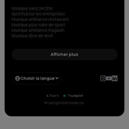
Musique sans SACEM
Spotify pour les entreprises
Musique ambiance restaurant
Musique pour salle de sport
Musique ambiance magasin
Musique libre de droit
Musiques сorporate libre de droit
Radio libre de droits
Découvrez le son libre de droit d’exception
Afficher plus
Streaming musical pour votre entreprise
Musique sans copyright
Choisir la langue
4.7
sur 5
Trustpilot
© Copyright 2026 Moodby Ltd.