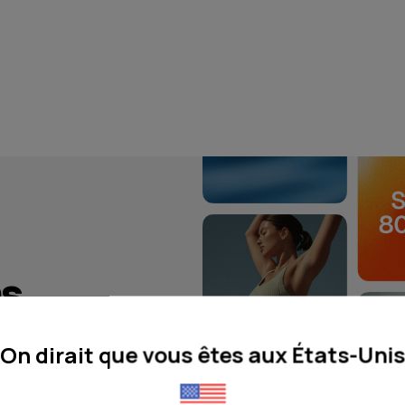
ns
ur vous
On dirait que vous êtes aux États-Uni
us d’une bande-
ue les prestations