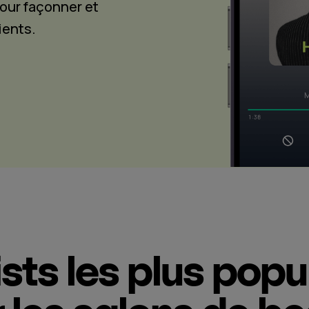
our façonner et
ients.
ists les plus popu