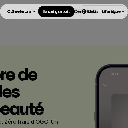
Connexion
Secteurs
Essai gratuit
Licences
Certificat
Tarifs
Choisir la langue
re de
les
beauté
e. Zéro frais d’OGC. Un