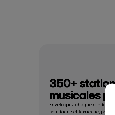
350+ statio
musicales po
Enveloppez chaque rendez-vo
son douce et luxueuse, pour q