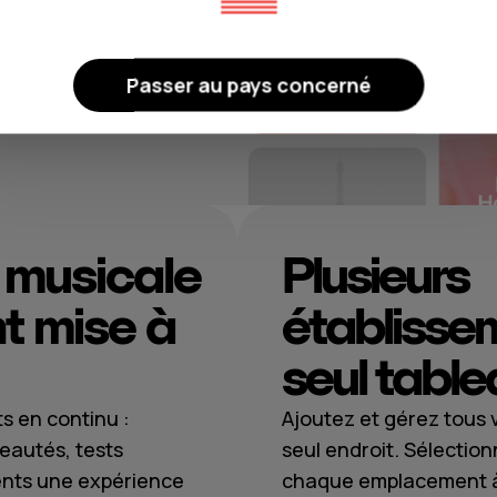
 ressemblent à un
e corvée.
Passer au pays concerné
 musicale
Plusieurs
 mise à
établisse
seul table
ts en continu :
Ajoutez et gérez tous
eautés, tests
seul endroit. Sélectio
lients une expérience
chaque emplacement à 