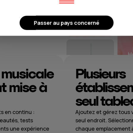
discrètes qui
outer du bruit.
Passer au pays concerné
 musicale
Plusieurs
 mise à
établisse
seul table
ts en continu :
Ajoutez et gérez tous
eautés, tests
seul endroit. Sélectio
lients une expérience
chaque emplacement à 