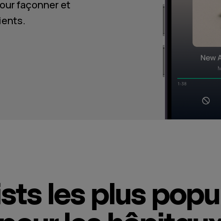
our façonner et
ients.
ists les plus popu