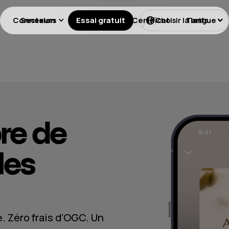
Connexion
Secteurs
Essai gratuit
Licences
Certificat
Tarifs
Choisir la langue
re de
les
e. Zéro frais d’OGC. Un