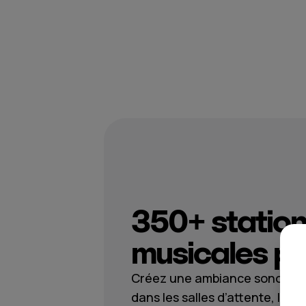
350+ statio
musicales po
Créez une ambiance sonore c
dans les salles d’attente, les c