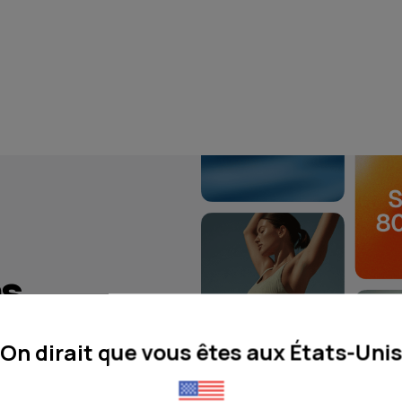
ns
ur vous
On dirait que vous êtes aux États-Uni
alme et rassurante
ouloirs et les