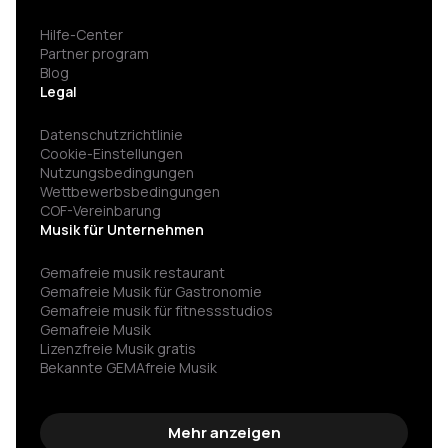
Hilfe-Center
Partner program
Blog
Legal
Datenschutzrichtlinie
Cookie-Einstellungen
Nutzungsbedingungen
Wettbewerbsbedingungen
COF-Vereinbarung
Musik für Unternehmen
Gemafreie musik restaurant
Gemafreie Musik für Gastronomie
Gemafreie musik für fitness­studios
Gemafreie Musik
Lizenzfreie Musik gratis
Bekannte GEMAfreie Musik
GEMA nicht angemeldet Strafe vermeiden
Spannende hintergrundmusik
Gemafreie wartemusik
Mehr anzeigen
Hintergrundmusik für werbung