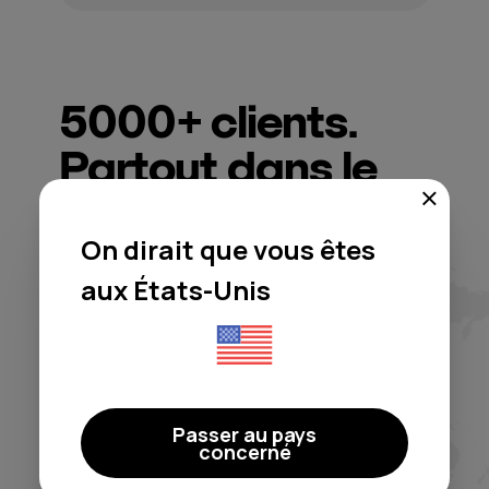
5000+
clients.
Partout dans le
monde.
On dirait que vous êtes
aux États-Unis
Moodby m’a libéré des casse-
têtes de licences et des
Passer au pays
playlists génériques. C’est un
concerné
vrai système « configurer et