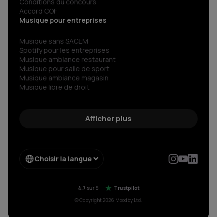
Conditions du concours
Accord COF
Musique pour entreprises
Musique sans SACEM
Spotify pour les entreprises
Musique ambiance restaurant
Musique pour salle de sport
Musique ambiance magasin
Musique libre de droit
Musiques сorporate libre de droit
Radio libre de droits
Découvrez le son libre de droit d’exception
Afficher plus
Streaming musical pour votre entreprise
Musique sans copyright
Choisir la langue
4.7
sur 5
Trustpilot
© Copyright 2026 Moodby Ltd.