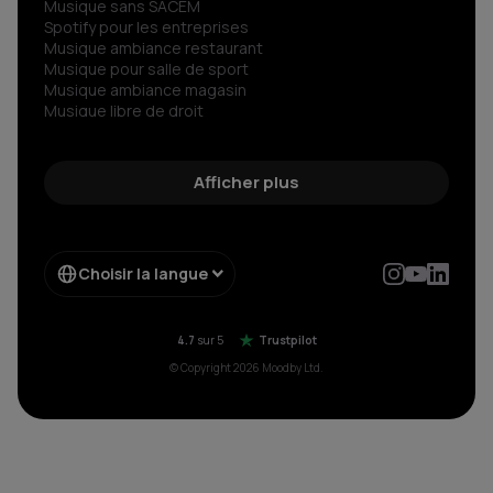
Musique sans SACEM
Spotify pour les entreprises
Musique ambiance restaurant
Musique pour salle de sport
Musique ambiance magasin
Musique libre de droit
Musiques сorporate libre de droit
Radio libre de droits
Découvrez le son libre de droit d’exception
Afficher plus
Streaming musical pour votre entreprise
Musique sans copyright
Choisir la langue
4.7
sur 5
Trustpilot
© Copyright 2026 Moodby Ltd.