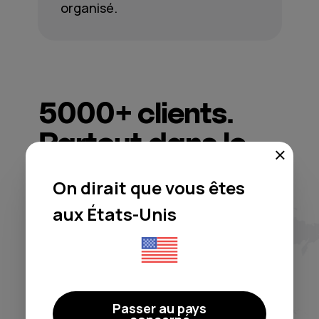
organisé.
5000+
clients.
Partout dans le
monde.
On dirait que vous êtes
aux États-Unis
Moodby m’a libéré des casse-
têtes de licences et des
Passer au pays