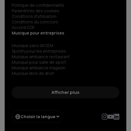
Politique de confidentialité
Paramètres des cookies
Conditions d'utilisation
Conditions du concours
Accord COF
Musique pour entreprises
Musique sans SACEM
Spotify pour les entreprises
Musique ambiance restaurant
Musique pour salle de sport
Musique ambiance magasin
Musique libre de droit
Musiques сorporate libre de droit
Radio libre de droits
Découvrez le son libre de droit d’exception
Afficher plus
Streaming musical pour votre entreprise
Musique sans copyright
Choisir la langue