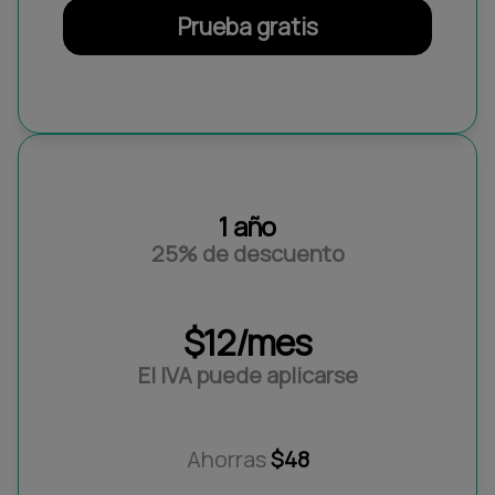
Prueba gratis
1 año
25% de descuento
$12/mes
El IVA puede aplicarse
Ahorras
$48