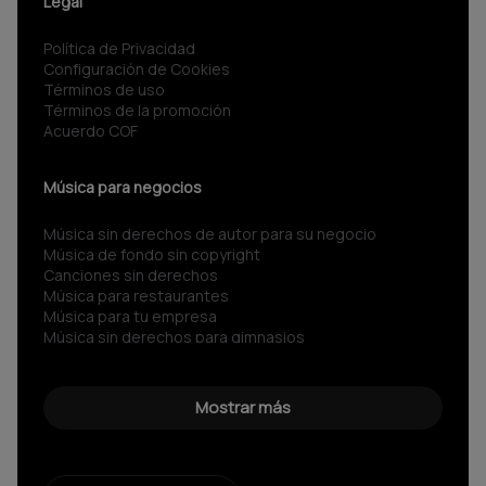
Legal
Política de Privacidad
Configuración de Cookies
Términos de uso
Términos de la promoción
Acuerdo COF
Música para negocios
Música sin derechos de autor para su negocio
Música de fondo sin copyright
Canciones sin derechos
Música para restaurantes
Música para tu empresa
Música sin derechos para gimnasios
Música para negocios
Spotify para Empresas
Sonidos sin copyright
Mostrar más
Música corporativa
Música Libre de Regalías
Música sin copyright
Música libre de derechos