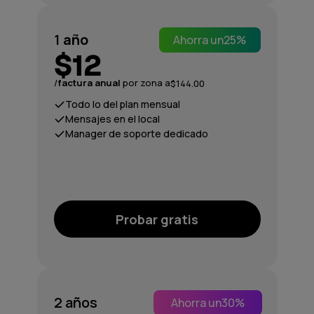
1
año
Ahorra un
25%
$12
/
factura anual
por zona a
$144.00
Todo lo del plan mensual
Mensajes en el local
Manager de soporte dedicado
Probar gratis
2 años
Ahorra un
30%