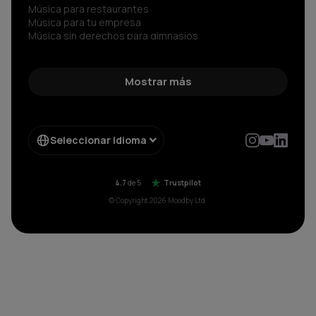
Música para restaurantes
Música para tu empresa
Música sin derechos para gimnasios
Música para negocios
Spotify para Empresas
Sonidos sin copyright
Mostrar más
Música corporativa
Música Libre de Regalías
Música sin copyright
Música libre de derechos
Seleccionar idioma
Radio sin copyright para
Música para negocios sin pagar SGAE aparte
4.7
de 5
Trustpilot
© Copyright 2026 Moodby Ltd.