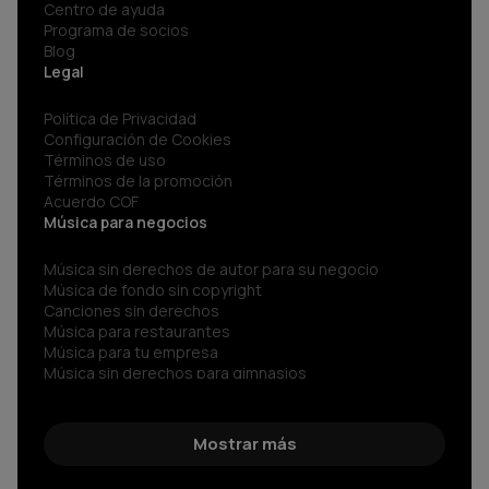
Centro de ayuda
Programa de socios
Blog
Legal
Política de Privacidad
Configuración de Cookies
Términos de uso
Términos de la promoción
Acuerdo COF
Música para negocios
Música sin derechos de autor para su negocio
Música de fondo sin copyright
Canciones sin derechos
Música para restaurantes
Música para tu empresa
Música sin derechos para gimnasios
Música para negocios
Spotify para Empresas
Sonidos sin copyright
Mostrar más
Música corporativa
Música Libre de Regalías