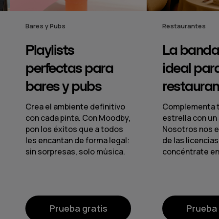
Restaurantes
Hoteles
La banda sonora
Música
ideal para
crear 
restaurantes
hotele
o
Complementa tus platos
Desde el lo
by,
estrella con un sonido único.
ofrece pai
s
Nosotros nos encargamos
impecables
l:
de las licencias, tú
de reprodu
.
concéntrate en el servicio.
centralizad
zonas.
Prueba gratis
Prue