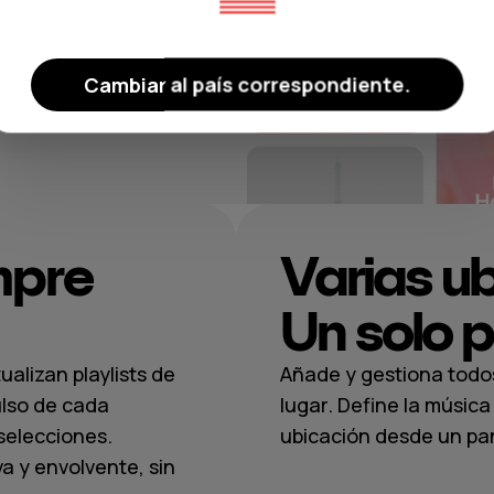
laya exclusiva
o VIP, un
l mar o un bar
Cambiar al país correspondiente.
ecer.
mpre
Varias u
Un solo p
alizan playlists de
Añade y gestiona todo
ulso de cada
lugar. Define la músi
selecciones.
ubicación desde un pane
a y envolvente, sin