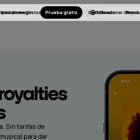
ipos de negocios
Iniciar sesión
Prueba gratis
Licencias
Certificado
Preci
Seleccionar idioma
royalties
s
. Sin tarifas de
musical para dar