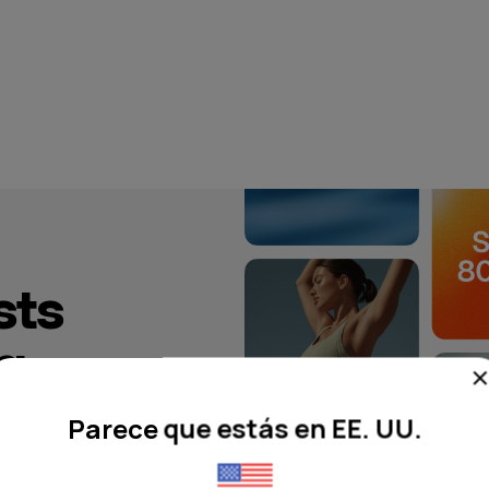
sts
a
Parece que estás en EE. UU.
ca para tu