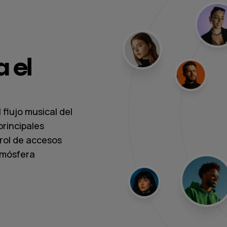
 el
 flujo musical del
principales
rol de accesos
tmósfera