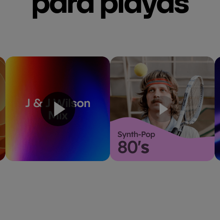
para
playas