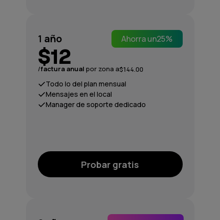
1
año
Ahorra un
25%
$12
/
factura anual
por zona a
$144.00
Todo lo del plan mensual
Mensajes en el local
Manager de soporte dedicado
Probar gratis