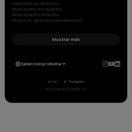
Canciones sin derechos
Música para restaurantes
Música para tu empresa
Música sin derechos para gimnasios
Música para negocios
Spotify para Empresas
Sonidos sin copyright
Mostrar más
Música corporativa
Música Libre de Regalías
Música sin copyright
Música libre de derechos
Seleccionar idioma
Radio sin copyright para
Música para negocios sin pagar SGAE aparte
4.7
de 5
Trustpilot
© Copyright 2026 Moodby Ltd.