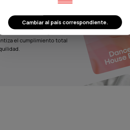
Cambiar al país correspondiente.
eccionadas por expertos
miento. El streaming de
ntiza el cumplimiento total
quilidad.