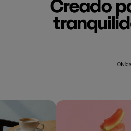
Creado pa
tranquili
Olvída