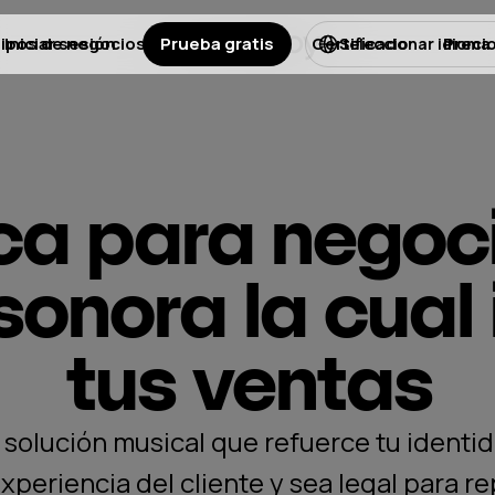
ipos de negocios
Iniciar sesión
Prueba gratis
Licencias
Certificado
Preci
Seleccionar idioma
a para negoci
onora la cual
tus ventas
solución musical que refuerce tu identi
experiencia del cliente y sea legal para 