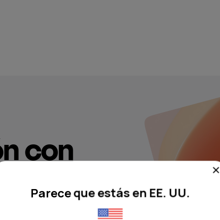
ón con
ra
Parece que estás en EE. UU.
ualquier