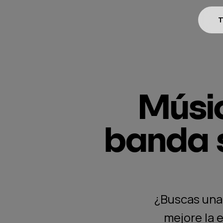
T
Músic
banda s
¿Buscas una 
mejore la 