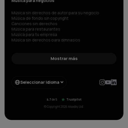
Música para negocios
Música sin derechos de autor para su negocio
Música de fondo sin copyright
Canciones sin derechos
Música para restaurantes
Música para tu empresa
Música sin derechos para gimnasios
Música para negocios
Spotify para Empresas
Sonidos sin copyright
Mostrar más
Música corporativa
Música Libre de Regalías
Música sin copyright
Música libre de derechos
Seleccionar idioma
Radio sin copyright para
Música para negocios sin pagar SGAE aparte
4.7
de 5
Trustpilot
© Copyright 2026 Moodby Ltd.