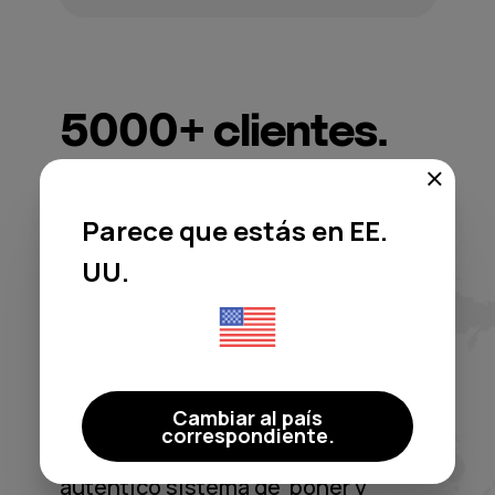
5000+
clientes.
En todo el
mundo
Parece que estás en EE.
UU.
Moodby me liberó del dolor de
Cambiar al país
cabeza de las licencias y de las
correspondiente.
playlists genéricas. Es un
auténtico sistema de ‘poner y