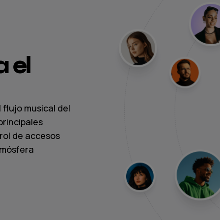
 el
 flujo musical del
principales
rol de accesos
tmósfera