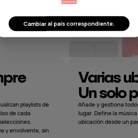
 de fondo
ce la compra
Cambiar al país correspondiente.
mpre
Varias u
Un solo p
alizan playlists de
Añade y gestiona todo
ulso de cada
lugar. Define la músi
selecciones.
ubicación desde un pane
a y envolvente, sin