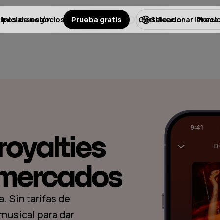
ipos de negocios
Iniciar sesión
Prueba gratis
Licencias
Certificado
Preci
Seleccionar idioma
royalties
rmercados
. Sin tarifas de
musical para dar