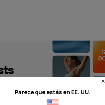
sts
a
Parece que estás en EE. UU.
to y los