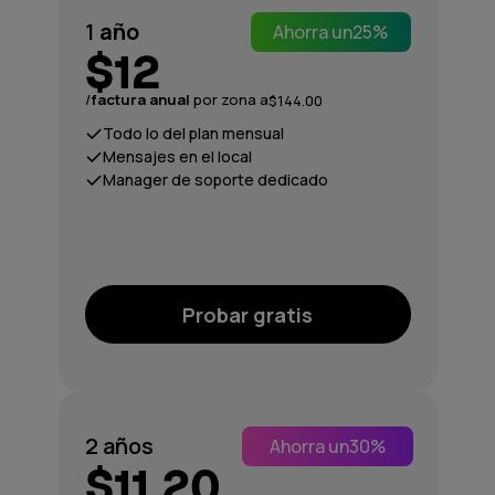
1
año
Ahorra un
25%
$12
/
factura anual
por zona a
$144.00
Todo lo del plan mensual
Mensajes en el local
Manager de soporte dedicado
Probar gratis
2 años
Ahorra un
30%
$11.20