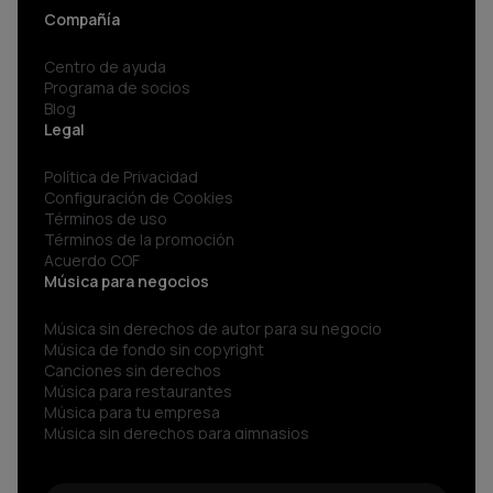
Compañía
Centro de ayuda
Programa de socios
Blog
Legal
Política de Privacidad
Configuración de Cookies
Términos de uso
Términos de la promoción
Acuerdo COF
Música para negocios
Música sin derechos de autor para su negocio
Música de fondo sin copyright
Canciones sin derechos
Música para restaurantes
Música para tu empresa
Música sin derechos para gimnasios
Música para negocios
Spotify para Empresas