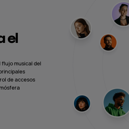
 el
 flujo musical del
principales
rol de accesos
tmósfera