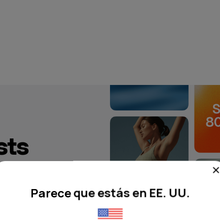
sts
a
Parece que estás en EE. UU.
el tiempo de