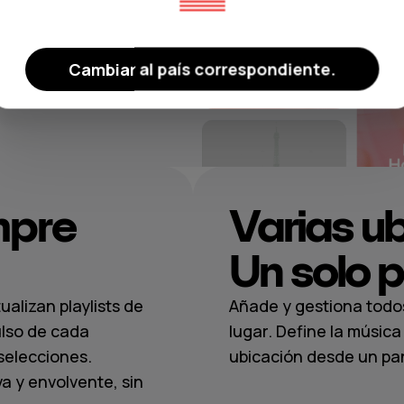
e encajan con
adas, atrevidas
uguetonas.
Cambiar al país correspondiente.
mpre
Varias u
Un solo p
alizan playlists de
Añade y gestiona todo
ulso de cada
lugar. Define la músi
selecciones.
ubicación desde un pane
a y envolvente, sin