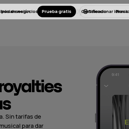
ipos de negocios
Iniciar sesión
Prueba gratis
Licencias
Certificado
Preci
Seleccionar idioma
royalties
as
. Sin tarifas de
musical para dar