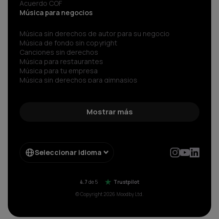
Acuerdo COF
Música para negocios
Música sin derechos de autor para su negocio
Música de fondo sin copyright
Canciones sin derechos
Música para restaurantes
Música para tu empresa
Música sin derechos para gimnasios
Música para negocios
Spotify para Empresas
Sonidos sin copyright
Mostrar más
Música corporativa
Música Libre de Regalías
Música sin copyright
Música libre de derechos
Seleccionar idioma
Radio sin copyright para
Música para negocios sin pagar SGAE aparte
4.7
de 5
Trustpilot
© Copyright 2026 Moodby Ltd.