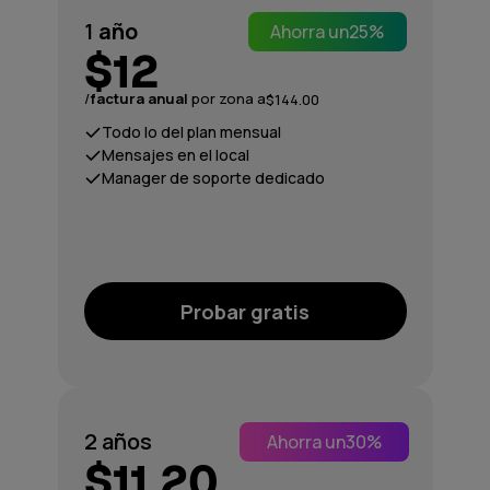
1
año
Ahorra un
25%
$12
/
factura anual
por zona a
$144.00
Todo lo del plan mensual
Mensajes en el local
Manager de soporte dedicado
Probar gratis
2 años
Ahorra un
30%
$11.20