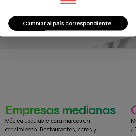
ntiza el cumplimiento total
quilidad.
Cambiar al país correspondiente.
Empresas medianas
Música escalable para marcas en
M
crecimiento. Restaurantes, bares y
¿