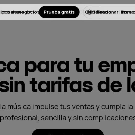
ipos de negocios
Iniciar sesión
Prueba gratis
Licencias
Certificado
Preci
Seleccionar idioma
ca para tu em
sin tarifas de
la música impulse tus ventas y cumpla la
profesional, sencilla y sin complicaciones