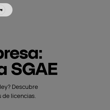
os
presa:
 la SGAE
 ley? Descubre
 de licencias.