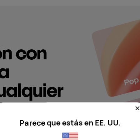
ón con
ra
ualquier
Parece que estás en EE. UU.
eccionadas por expertos
miento. El streaming de