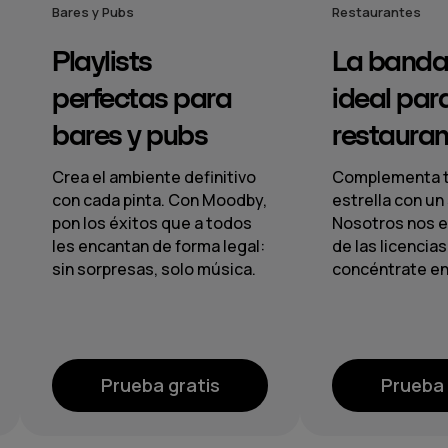
Restaurantes
Hoteles
La banda sonora
Música 
ideal para
crear am
restaurantes
hoteles
Complementa tus platos
Desde el lobby
estrella con un sonido único.
ofrece paisaj
Nosotros nos encargamos
impecables me
de las licencias, tú
de reproducci
concéntrate en el servicio.
centralizadas 
zonas.
Prueba gratis
Prueba