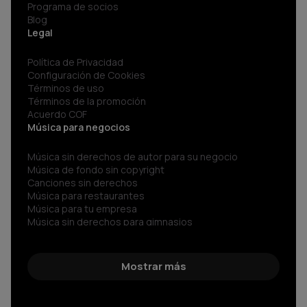
Programa de socios
Blog
Legal
Política de Privacidad
Configuración de Cookies
Términos de uso
Términos de la promoción
Acuerdo COF
Música para negocios
Música sin derechos de autor para su negocio
Música de fondo sin copyright
Canciones sin derechos
Música para restaurantes
Música para tu empresa
Música sin derechos para gimnasios
Música para negocios
Spotify para Empresas
Sonidos sin copyright
Mostrar más
Música corporativa
Música Libre de Regalías
Música sin copyright