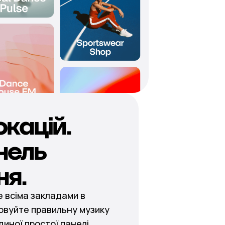
окацій.
нель
ня.
 всіма закладами в
овуйте правильну музику
диної простої панелі.