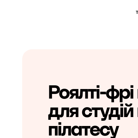
Роялті-фрі
для студій
пілатесу