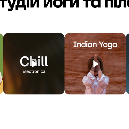
тудій йоги та пі