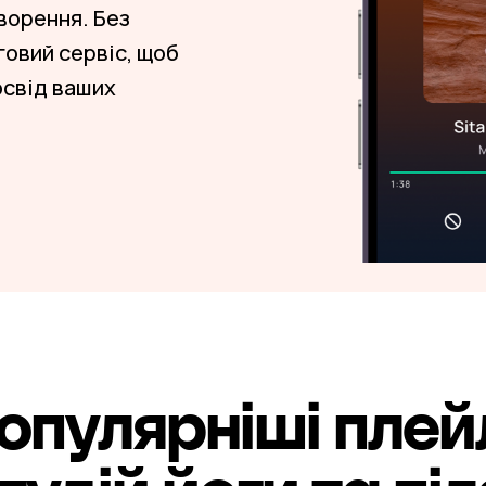
ворення. Без
говий сервіс, щоб
свід ваших
опулярніші плей