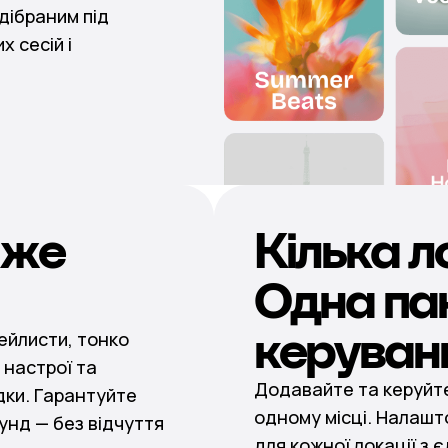
дібраним під
х сесій і
іже
Кілька л
Одна па
керуван
ейлисти, тонко
 настрої та
Додавайте та керуйте
дки. Гарантуйте
одному місці. Налашт
унд — без відчуття
для кожної локації з є