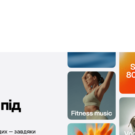
під
дих — завдяки