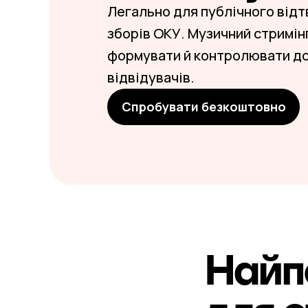
Легально для публічного відт
зборів ОКУ. Музичний стримін
формувати й контролювати до
відвідувачів.
Спробувати безкоштовно
Найп