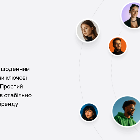
и щоденним
чи ключові
 Простий
є стабільно
бренду.