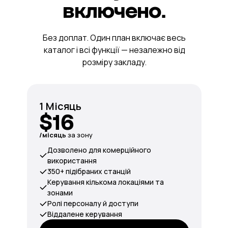
включено.
Без доплат. Один план включає весь
каталог і всі функції — незалежно від
розміру закладу.
1 Місяць
$16
/місяць
за зону
Дозволено для комерційного
використання
350+ підібраних станцій
Керування кількома локаціями та
зонами
Ролі персоналу й доступи
Віддалене керування