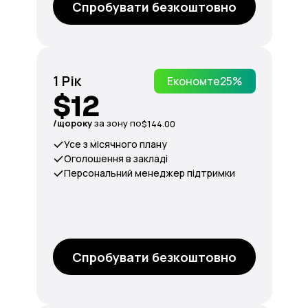
Спробувати безкоштовно
1 Рік
Економте
25%
$12
/щороку
за зону по
$144.00
Усе з місячного плану
Оголошення в закладі
Персональний менеджер підтримки
Спробувати безкоштовно