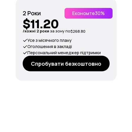
2 Роки
Економте
30%
$11.20
/кожні 2 роки
за зону по
$268.80
Усе з місячного плану
Оголошення в закладі
Персональний менеджер підтримки
Спробувати безкоштовно