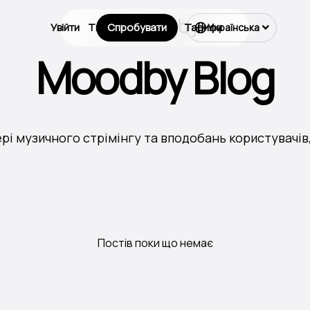
Увійти
Типи бізнесу
Спробувати
Тарифи
Українська
Moodby Blog
фері музичного стрімінгу та вподобань користувачі
Постів поки що немає