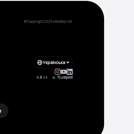
© Copyright 2025 Moodby Ltd.
Українська
4.6
з 5
Trustpilot
е