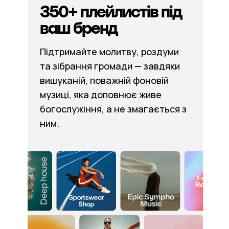
350+ плейлистів під
ваш бренд
Підтримайте молитву, роздуми
та зібрання громади — завдяки
вишуканій, поважній фоновій
музиці, яка доповнює живе
богослужіння, а не змагається з
ним.