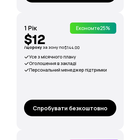
1 Рік
Економте
25%
$12
/щороку
за зону по
$144.00
Усе з місячного плану
Оголошення в закладі
Персональний менеджер підтримки
Спробувати безкоштовно