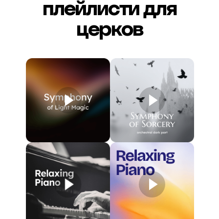
плейлисти для
церков