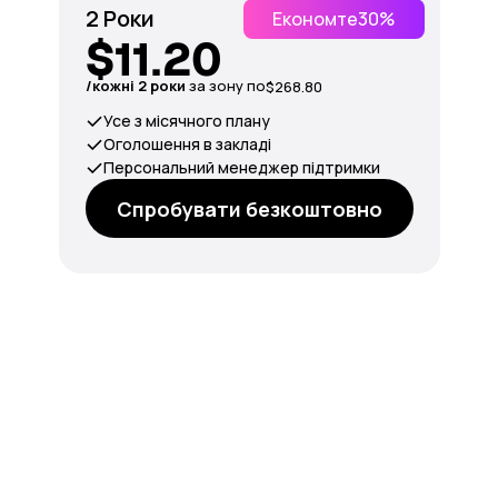
2 Роки
Економте
30%
$11.20
/кожні 2 роки
за зону по
$268.80
Усе з місячного плану
Оголошення в закладі
Персональний менеджер підтримки
Спробувати безкоштовно