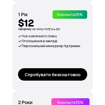
1 Рік
Економте
25%
$12
/щороку
за зону по
$144.00
Усе з місячного плану
Оголошення в закладі
Персональний менеджер підтримки
Спробувати безкоштовно
2 Роки
Економте
30%