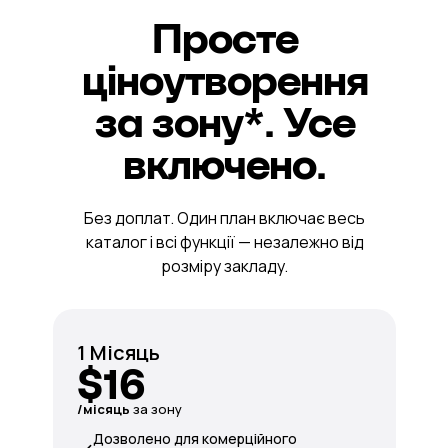
Просте
ціноутворення
за зону*. Усе
включено.
Без доплат. Один план включає весь
каталог і всі функції — незалежно від
розміру закладу.
1 Місяць
$16
/місяць
за зону
Дозволено для комерційного