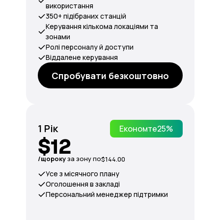
використання
350+ підібраних станцій
Керування кількома локаціями та
зонами
Ролі персоналу й доступи
Віддалене керування
Спробувати безкоштовно
1 Рік
Економте
25%
$12
/щороку
за зону по
$144.00
Усе з місячного плану
Оголошення в закладі
Персональний менеджер підтримки