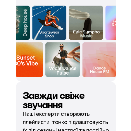
Завжди свіже
звучання
Наші експерти створюють
плейлисти, тонко підлаштовують
їх під сезонні настрої та постійно