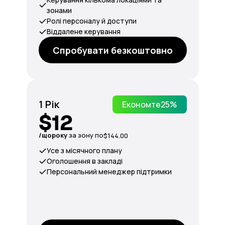
зонами
Ролі персоналу й доступи
Віддалене керування
Спробувати безкоштовно
1 Рік
Економте
25%
$12
/щороку
за зону по
$144.00
Усе з місячного плану
Оголошення в закладі
Персональний менеджер підтримки