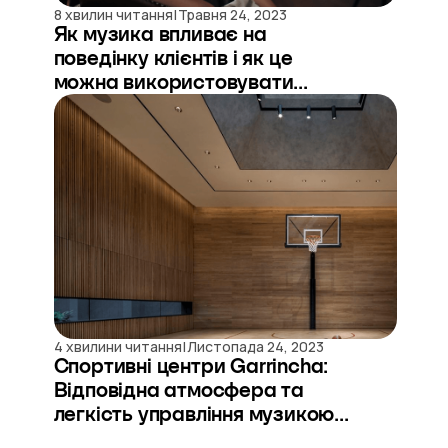
|
8 хвилин читання
Травня 24, 2023
Як музика впливає на
поведінку клієнтів і як це
можна використовувати...
|
4 хвилини читання
Листопада 24, 2023
Спортивні центри Garrincha:
Відповідна атмосфера та
легкість управління музикою...