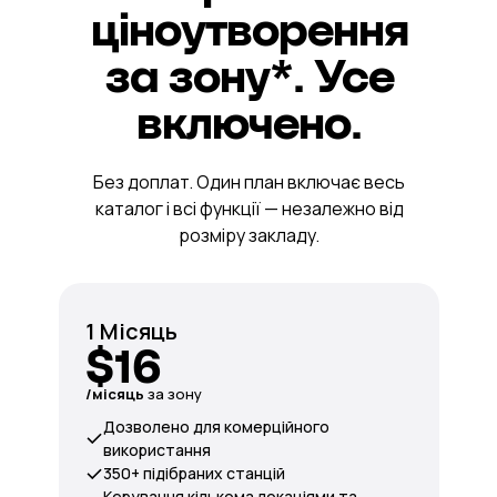
ціноутворення
за зону*. Усе
включено.
Без доплат. Один план включає весь
каталог і всі функції — незалежно від
розміру закладу.
1 Місяць
$16
/місяць
за зону
Дозволено для комерційного
використання
350+ підібраних станцій
Керування кількома локаціями та