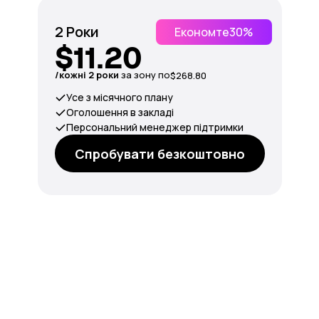
2 Роки
Економте
30%
$11.20
/кожні 2 роки
за зону по
$268.80
Усе з місячного плану
Оголошення в закладі
Персональний менеджер підтримки
Спробувати безкоштовно