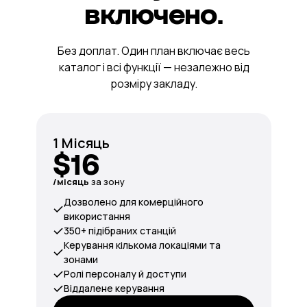
включено.
Без доплат. Один план включає весь
каталог і всі функції — незалежно від
розміру закладу.
1 Місяць
$16
/місяць
за зону
Дозволено для комерційного
використання
350+ підібраних станцій
Керування кількома локаціями та
зонами
Ролі персоналу й доступи
Віддалене керування