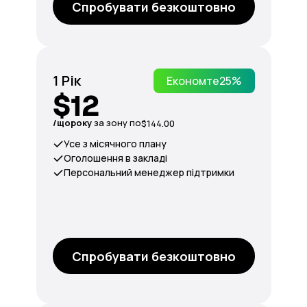
Спробувати безкоштовно
1 Рік
Економте
25%
$12
/щороку
за зону по
$144.00
Усе з місячного плану
Оголошення в закладі
Персональний менеджер підтримки
Спробувати безкоштовно