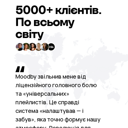
5000+
клієнтів.
По всьому
світу
Moodby звільнив мене від
ліцензійного головного болю
та «універсальних»
плейлистів. Це справді
система «налаштував — і
забув», яка точно формує нашу
атмосферу. Революція для