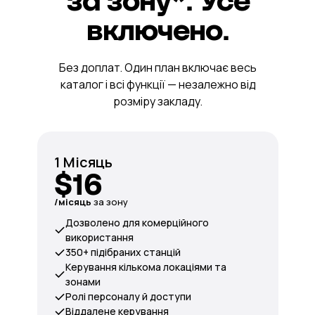
за зону*. Усе
включено.
Без доплат. Один план включає весь
каталог і всі функції — незалежно від
розміру закладу.
1 Місяць
$16
/місяць
за зону
Дозволено для комерційного
використання
350+ підібраних станцій
Керування кількома локаціями та
зонами
Ролі персоналу й доступи
Віддалене керування