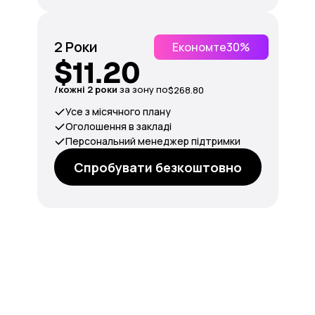
2 Роки
Економте
30%
$11.20
/кожні 2 роки
за зону по
$268.80
Усе з місячного плану
Оголошення в закладі
Персональний менеджер підтримки
Спробувати безкоштовно