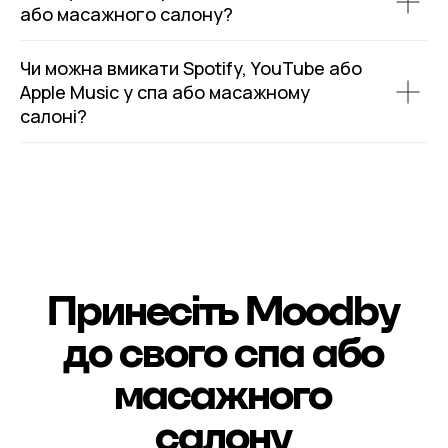
або масажного салону?
Чи можна вмикати Spotify, YouTube або
Apple Music у спа або масажному
салоні?
Принесіть Moodby
до свого спа або
масажного
салону