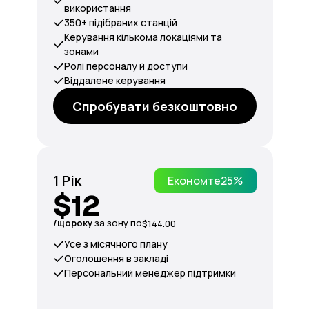
використання
350+ підібраних станцій
Керування кількома локаціями та
зонами
Ролі персоналу й доступи
Віддалене керування
Спробувати безкоштовно
1 Рік
Економте
25%
$12
/щороку
за зону по
$144.00
Усе з місячного плану
Оголошення в закладі
Персональний менеджер підтримки