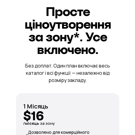
Просте
ціноутворення
за зону*. Усе
включено.
Без доплат. Один план включає весь
каталог і всі функції — незалежно від
розміру закладу.
1 Місяць
$16
/місяць
за зону
Дозволено для комерційного