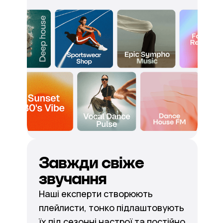
Завжди свіже
звучання
Наші експерти створюють
плейлисти, тонко підлаштовують
їх під сезонні настрої та постійно