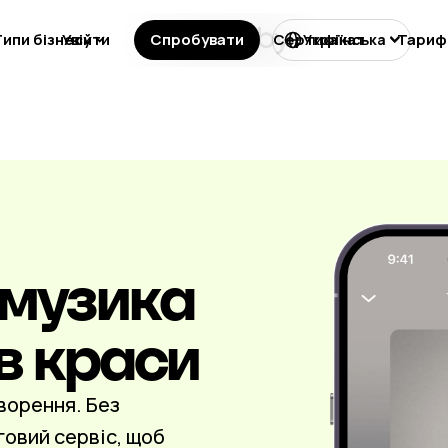
Типи бізнесу
Увійти
Ліцензування
Спробувати
Сертифікат
Тариф
Українська
 музика
в краси
ворення. Без
говий сервіс, щоб