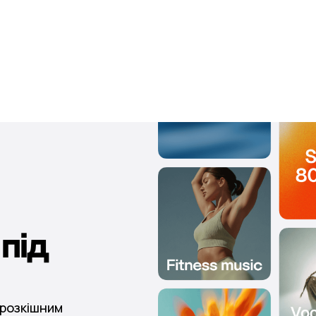
під
 розкішним