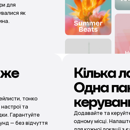
ри для
чувалися як
ина.
іже
Кілька л
Одна па
керуван
ейлисти, тонко
 настрої та
Додавайте та керуйте
дки. Гарантуйте
одному місці. Налашт
унд — без відчуття
для кожної локації з є