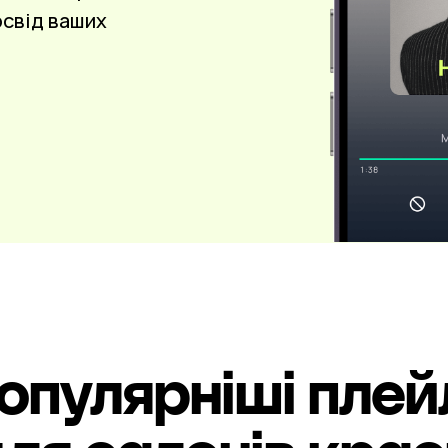
свід ваших
опулярніші плей