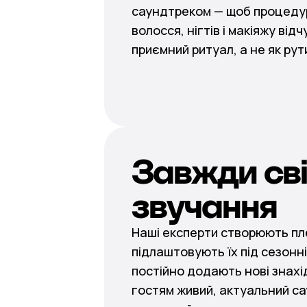
саундтреком — щоб процеду
волосся, нігтів і макіяжу від
приємний ритуал, а не як рут
Завжди св
звучання
Наші експерти створюють пл
підлаштовують їх під сезонні
постійно додають нові знахі
гостям живий, актуальний са