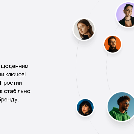
и щоденним
чи ключові
 Простий
є стабільно
бренду.