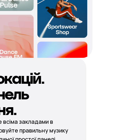
окацій.
нель
ня.
 всіма закладами в
овуйте правильну музику
диної простої панелі.