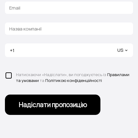
US
Натискаючи «Надіслати», ви погоджуєтесь із
Правилами
та умовами
та
Політикою конфіденційності
Надіслати пропозицію