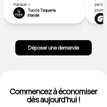
marque. »
personn
journée
Tuco's Taqueria
Irlande
Déposer une demande
Commencez à économiser
dès aujourd'hui !