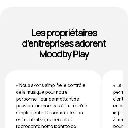
Les propriétaires
d'entreprises adorent
Moodby Play
« Nous avons simplifié le contrôle
« La di
de la musique pour notre
permet
personnel, leur permettant de
d’ente
passer d’un morceau à l’autre d’un
en bouc
simple geste. Désormais, le son
importa
est centralisé, cohérent et
à maint
représente notre identité de
pour le