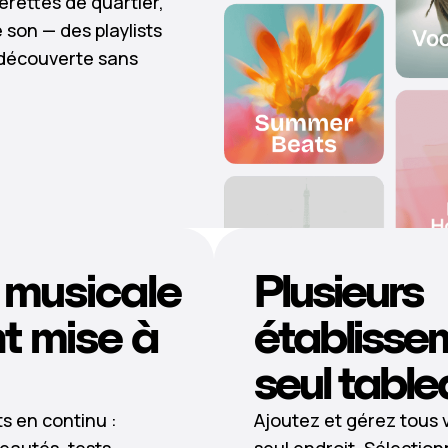
érettes de quartier,
son — des playlists
 découverte sans
 musicale
Plusieurs
 mise à
établisse
seul table
ts en continu :
Ajoutez et gérez tous