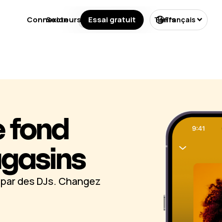
Connexion
Secteurs
Essai gratuit
Licences
Tarifs
Français
 fond
agasins
s par des DJs. Changez