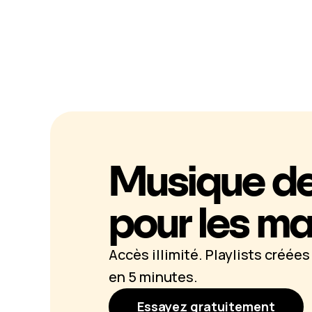
Musique de
pour les m
Accès illimité. Playlists créée
en 5 minutes.
Essayez gratuitement