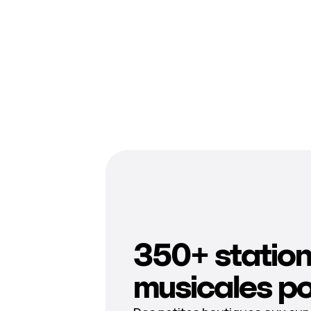
350+ statio
musicales po