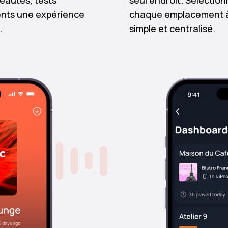
eautés, tests
seul endroit. Sélectio
lients une expérience
chaque emplacement à 
.
simple et centralisé.