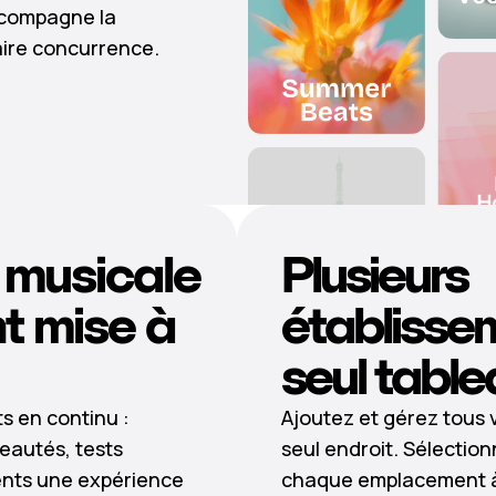
ccompagne la
faire concurrence.
 musicale
Plusieurs
 mise à
établisse
seul table
ts en continu :
Ajoutez et gérez tous
eautés, tests
seul endroit. Sélectio
lients une expérience
chaque emplacement à 