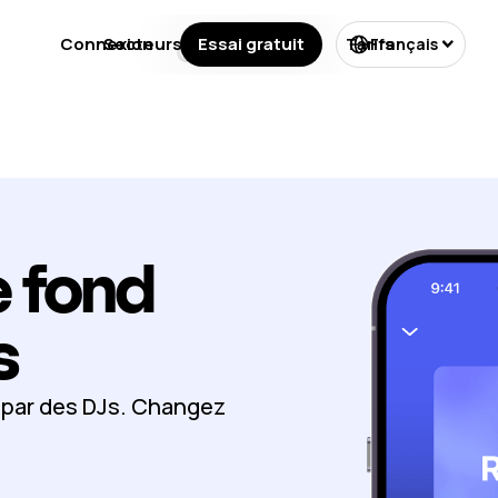
Connexion
Secteurs
Essai gratuit
Licences
Tarifs
Français
 fond
s
s par des DJs. Changez