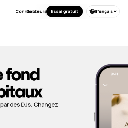
Connexion
Secteurs
Essai gratuit
Licences
Tarifs
Français
 fond
pitaux
s par des DJs. Changez