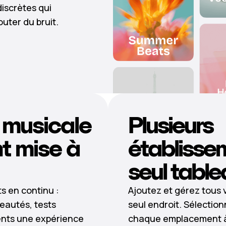
discrètes qui
outer du bruit.
 musicale
Plusieurs
 mise à
établisse
seul table
ts en continu :
Ajoutez et gérez tous
eautés, tests
seul endroit. Sélectio
lients une expérience
chaque emplacement à 