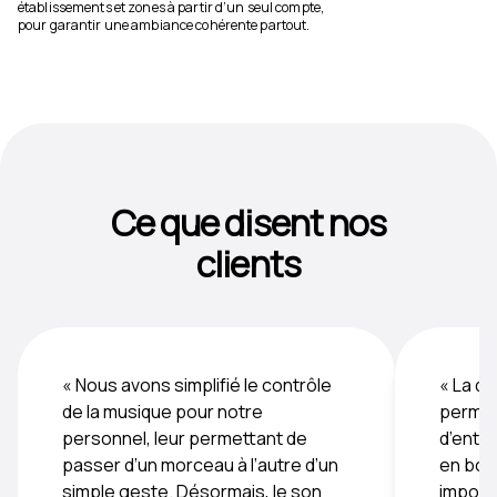
établissements et zones à partir d’un seul compte,
pour garantir une ambiance cohérente partout.
Ce que disent nos
clients
« Nous avons simplifié le contrôle
« La di
de la musique pour notre
permet
personnel, leur permettant de
d’ente
passer d’un morceau à l’autre d’un
en bouc
simple geste. Désormais, le son
importa