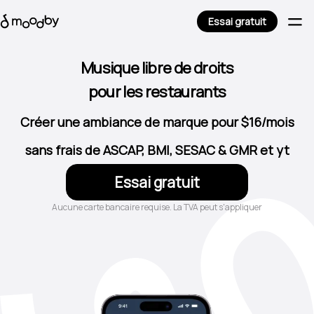
Essai gratuit
pour les restaurants
Musique libre de droits
pour centres de beauté
pour les cafés
Créer une ambiance de marque pour $16/mois
pour bars et pubs
sans frais de ASCAP, BMI, SESAC & GMR et yt
pour les hôtels
pour les magasins
Essai gratuit
Aucune carte bancaire requise. La TVA peut s'appliquer