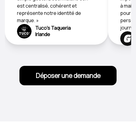
est centralisé, cohérent et
à maint
représente notre identité de
pour le
marque. »
personn
journée
Tuco's Taqueria
Irlande
Déposer une demande