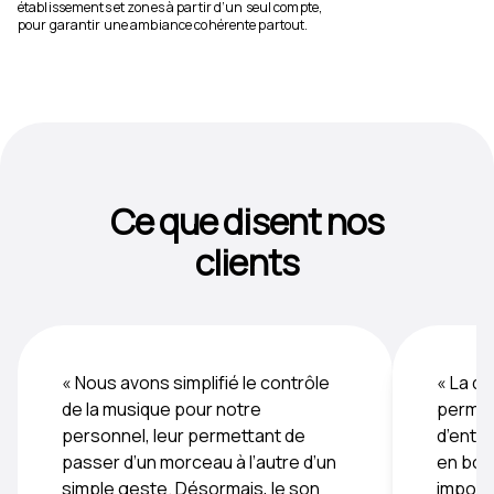
établissements et zones à partir d’un seul compte,
pour garantir une ambiance cohérente partout.
Ce que disent nos
clients
« Nous avons simplifié le contrôle
« La di
de la musique pour notre
permet
personnel, leur permettant de
d’ente
passer d’un morceau à l’autre d’un
en bouc
simple geste. Désormais, le son
importa