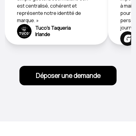
est centralisé, cohérent et
à maint
représente notre identité de
pour le
marque. »
personn
journée
Tuco's Taqueria
Irlande
Déposer une demande