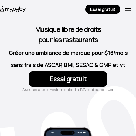
Essai gratuit
pour les restaurants
Musique libre de droits
pour centres de beauté
pour les cafés
Créer une ambiance de marque pour $16/mois
pour bars et pubs
sans frais de ASCAP, BMI, SESAC & GMR et yt
pour les hôtels
pour les magasins
Essai gratuit
Aucune carte bancaire requise. La TVA peut s'appliquer