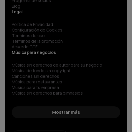
Programa de socios
Blog
Legal
Política de Privacidad
Configuración de Cookies
Términos de uso
Términos de la promoción
Acuerdo COF
Música para negocios
Música sin derechos de autor para su negocio
Música de fondo sin copyright
Canciones sin derechos
Música para restaurantes
Música para tu empresa
Música sin derechos para gimnasios
Música para negocios
Spotify para Empresas
Sonidos sin copyright
Mostrar más
Música corporativa
Música Libre de Regalías
Música sin copyright