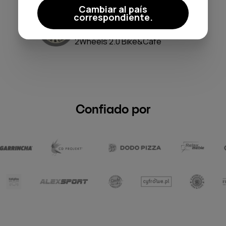
Cambiar al país
correspondiente.
Agnieszka
Lewandowska
2Wheels 2.0 Bike&Cafe
Confiado por