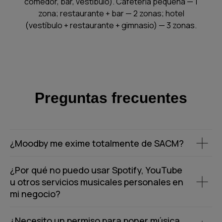
comedor, bar, vestíbulo). Cafetería pequeña — 1
zona; restaurante + bar — 2 zonas; hotel
(vestíbulo + restaurante + gimnasio) — 3 zonas.
Preguntas frecuentes
¿Moodby me exime totalmente de SACM?
¿Por qué no puedo usar Spotify, YouTube
u otros servicios musicales personales en
mi negocio?
¿Necesito un permiso para poner música