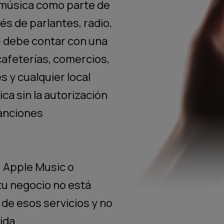
a música como parte de
és de parlantes, radio,
— debe contar con una
 cafeterías, comercios,
s y cualquier local
ca sin la autorización
anciones
, Apple Music o
tu negocio no está
de esos servicios y no
ida.