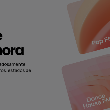
e
ora
idadosamente
ros, estados de