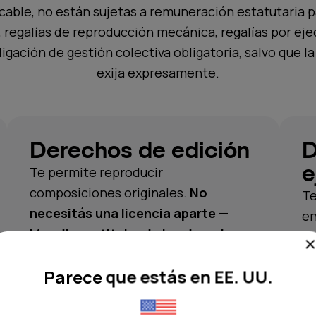
icable, no están sujetas a remuneración estatutaria 
 regalías de reproducción mecánica, regalías por eje
ligación de gestión colectiva obligatoria, salvo que la 
exija expresamente.
Derechos de edición
D
e
Te permite reproducir
composiciones originales.
No
Te
necesitás una licencia aparte —
en
Moodby es titular de los derechos
de toda la música de su catálogo.
Parece que estás en EE. UU.