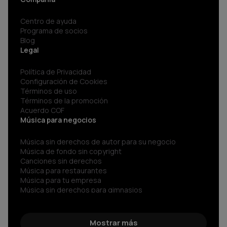
Centro de ayuda
Programa de socios
Blog
Legal
Política de Privacidad
Configuración de Cookies
Términos de uso
Términos de la promoción
Acuerdo COF
Música para negocios
Música sin derechos de autor para su negocio
Música de fondo sin copyright
Canciones sin derechos
Música para restaurantes
Música para tu empresa
Música sin derechos para gimnasios
Música para negocios
Spotify para Empresas
Sonidos sin copyright
Mostrar más