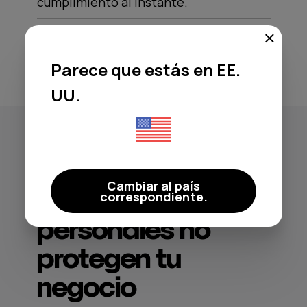
cumplimiento al instante.
Parece que estás en EE.
UU.
Por qué tus
servicios de
Cambiar al país
streaming
correspondiente.
personales no
protegen tu
negocio