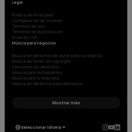
Legal
Política de Privacidad
Configuración de Cookies
Términos de uso
Términos de la promoción
Acuerdo COF
Música para negocios
Música sin derechos de autor para su negocio
Música de fondo sin copyright
Canciones sin derechos
Música para restaurantes
Música para tu empresa
Música sin derechos para gimnasios
Música para negocios
Spotify para Empresas
Sonidos sin copyright
Mostrar más
Música corporativa
Música Libre de Regalías
Música sin copyright
Música libre de derechos
Seleccionar idioma
Radio sin copyright para