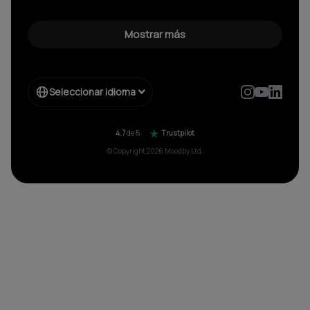
Música para negocios
Spotify para Empresas
Sonidos sin copyright
Mostrar más
Música corporativa
Música Libre de Regalías
Música sin copyright
Música libre de derechos
Seleccionar idioma
Radio sin copyright para
Música para negocios sin pagar SGAE aparte
4.7
de 5
Trustpilot
© Copyright 2026 Moodby Ltd.