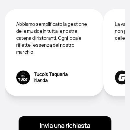
Abbiamo semplificato la gestione
La vari
della musica in tutta la nostra
non pre
catena di ristoranti. Ogni locale
delle c
riflette l'essenza del nostro
marchio.
Tuco's Taqueria
Irlanda
Invia una richiesta