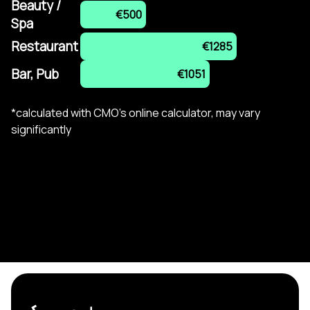
Beauty /
€500
Spa
Restaurant
€1285
Bar, Pub
€1051
*calculated with CMO's online calculator, may vary
significantly