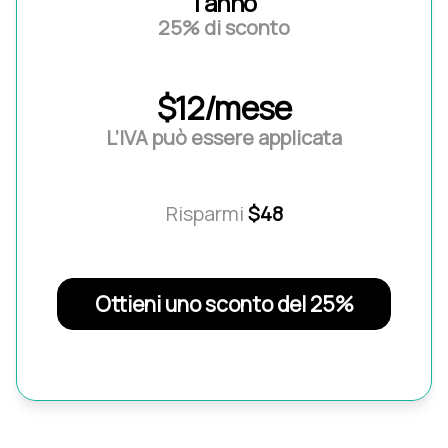
1 anno
25% di sconto
$12/mese
L’IVA può essere applicata
Risparmi
$48
Ottieni uno sconto del 25%