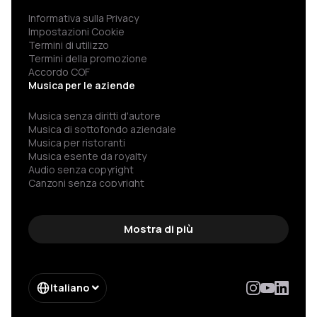
Informativa sulla Privacy
Impostazioni Cookie
Termini di utilizzo
Termini della promozione
Accordo COF
Musica per le aziende
Musica senza diritti d'autore
Musica di sottofondo aziendale
Musica per ristoranti
Musica esente da royalty
Audio senza copyright
Canzoni senza copyright
Spotify per aziende
Musica senza pubblicità
Musica libera da copyright
Mostra di più
Musica senza copyright
Musica classica senza copyright
Musica famosa senza copyright
Musica per allenamento
Italiano
Musica per palestra
Musica per fitness