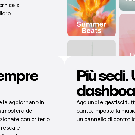
ornice a
liere
empre
Più sedi.
dashboa
 e le aggiornano in
Aggiungi e gestisci tutti
atmosfera del
punto. Imposta la musi
ionate con criterio.
un pannello di controllo
fresca e