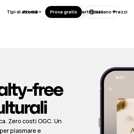
Tipi di attività
Accedi
Prova gratis
Licenze
Certificato
Prezzi
Italiano
lty-free
lturali
ca. Zero costi OGC. Un
 per plasmare e