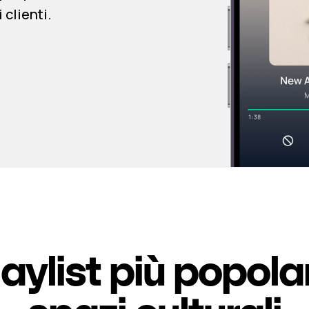
 clienti.
laylist più popolar