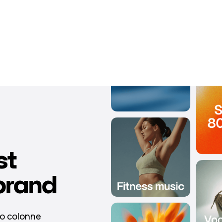
st
brand
ono colonne