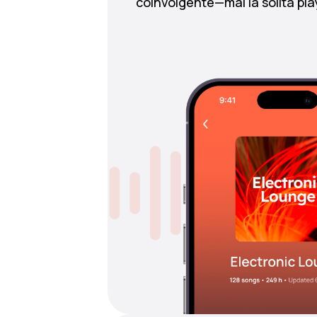
coinvolgente—mai la solita playl