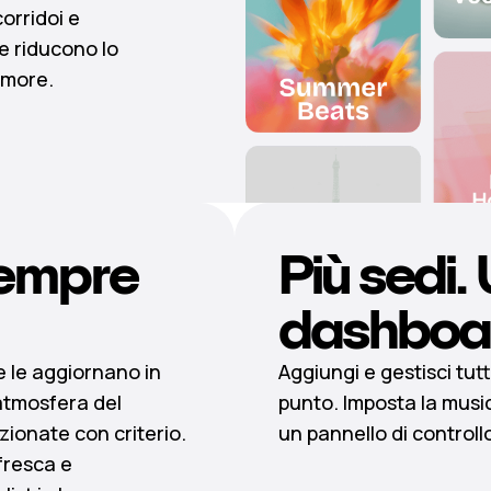
corridoi e
he riducono lo
umore.
empre
Più sedi.
dashboa
 e le aggiornano in
Aggiungi e gestisci tutti
atmosfera del
punto. Imposta la musi
ionate con criterio.
un pannello di controllo
fresca e