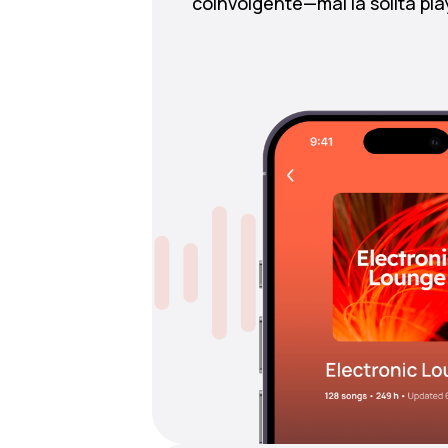
coinvolgente—mai la solita playl