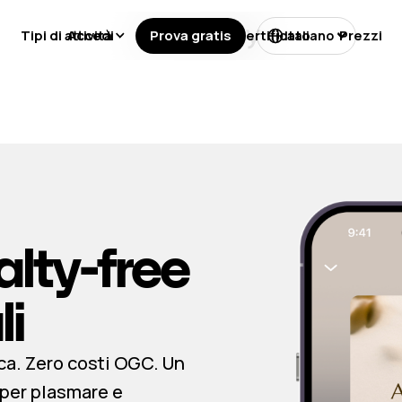
Tipi di attività
Accedi
Prova gratis
Licenze
Certificato
Prezzi
Italiano
lty-free
li
ca. Zero costi OGC. Un
 per plasmare e