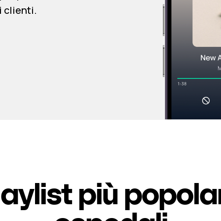
 clienti.
laylist più popolar