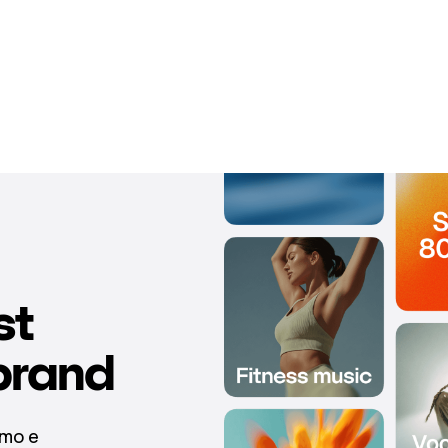
st
brand
lmo e