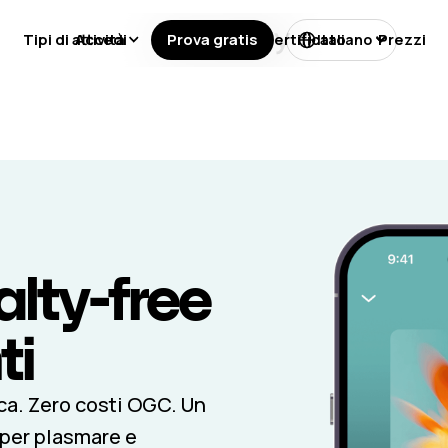
Tipi di attività
Accedi
Prova gratis
Licenze
Certificato
Prezzi
Italiano
lty-free
ti
ca. Zero costi OGC. Un
 per plasmare e