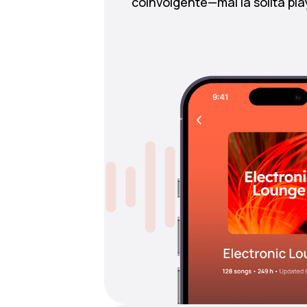
coinvolgente—mai la solita playl