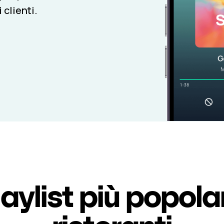
 clienti.
laylist più popolar