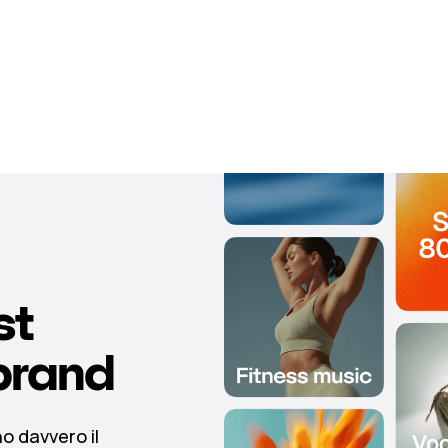
st
brand
o davvero il