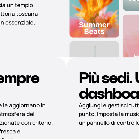
sia un tempio
attoria toscana
gn essenziale.
empre
Più sedi.
dashboa
 e le aggiornano in
Aggiungi e gestisci tutti
atmosfera del
punto. Imposta la musi
ionate con criterio.
un pannello di controllo
fresca e